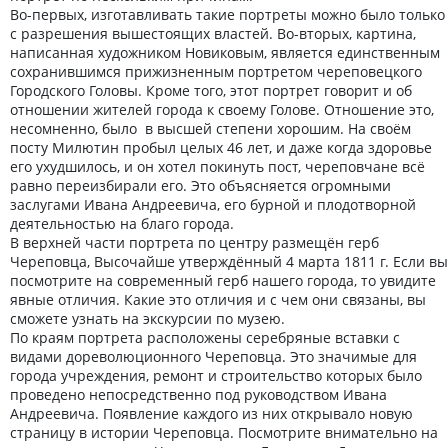
Во-первых, изготавливать такие портреты можно было только
с разрешения вышестоящих властей. Во-вторых, картина,
написанная художником Новиковым, является единственным
сохранившимся прижизненным портретом череповецкого
Городского Головы. Кроме того, этот портрет говорит и об
отношении жителей города к своему Голове. Отношение это,
несомненно, было в высшей степени хорошим. На своём
посту Милютин пробыл целых 46 лет, и даже когда здоровье
его ухудшилось, и он хотел покинуть пост, череповчане всё
равно переизбирали его. Это объясняется огромными
заслугами Ивана Андреевича, его бурной и плодотворной
деятельностью на благо города.
В верхней части портрета по центру размещён герб
Череповца, Высочайше утверждённый 4 марта 1811 г. Если вы
посмотрите на современный герб нашего города, то увидите
явные отличия. Какие это отличия и с чем они связаны, вы
сможете узнать на экскурсии по музею.
По краям портрета расположены серебряные вставки с
видами дореволюционного Череповца. Это значимые для
города учреждения, ремонт и строительство которых было
проведено непосредственно под руководством Ивана
Андреевича. Появление каждого из них открывало новую
страницу в истории Череповца. Посмотрите внимательно на