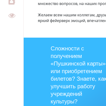
множество вопросов, на наших про
Желаем всем нашим коллегам, друзь
яркий фейерверк эмоций, впечатлен
Сложности с
получением
«Пушкинской карты»
или приобретением
билетов? Знаете, ка
улучшить работу
учреждений
культуры?