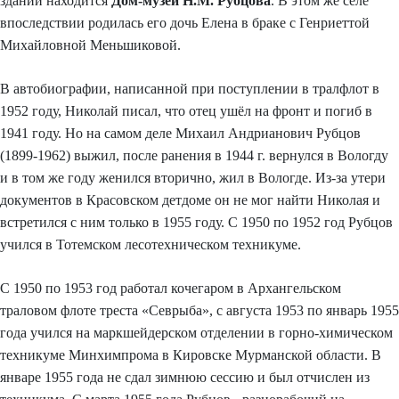
здании находится
Дом-музей Н.М. Рубцова
. В этом же селе
впоследствии родилась его дочь Елена в браке с Генриеттой
Михайловной Меньшиковой.
В автобиографии, написанной при поступлении в тралфлот в
1952 году, Николай писал, что отец ушёл на фронт и погиб в
1941 году. Но на самом деле Михаил Андрианович Рубцов
(1899-1962) выжил, после ранения в 1944 г. вернулся в Вологду
и в том же году женился вторично, жил в Вологде. Из-за утери
документов в Красовском детдоме он не мог найти Николая и
встретился с ним только в 1955 году. С 1950 по 1952 год Рубцов
учился в Тотемском лесотехническом техникуме.
С 1950 по 1953 год работал кочегаром в Архангельском
траловом флоте треста «Севрыба», с августа 1953 по январь 1955
года учился на маркшейдерском отделении в горно-химическом
техникуме Минхимпрома в Кировске Мурманской области. В
январе 1955 года не сдал зимнюю сессию и был отчислен из