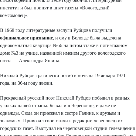
стихотворений поэта. В 1969 году окончил Литературный
институт и был принят в штат газеты «Вологодский
комсомолец».
В 1968 году литературные заслуги Рубцова получили
официальное признание
, и ему в Вологде была выделена
однокомнатная квартира №66 на пятом этаже в пятиэтажном
доме №3 на улице, названной именем другого вологодского
поэта — Александра Яшина.
Николай Рубцов трагически погиб в ночь на 19 января 1971
года, на 36-м году жизни.
Прекрасный русский поэт Николай Рубцов побывал в разных
уголках нашей страны. Бывал и в Череповце, и даже не
однажды. Сюда он приезжал к сестре Галине, к друзьям и
знакомым. Привозил свои стихи в редакции череповецких
городских газет. Выступал на череповецкой студии телевидения
и на встречах с читателями (во Дворце культуры строителей, на