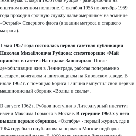
техникума. С марта 1955 года Рубцов - разнорабочий на
опытном военном полигоне. С октября 1955 по октябрь 1959
года проходил срочную службу дальномерщиком на эсминце
«Острый» Северного флота (в звании матроса и старшего
матроса).
1 мая 1957 года состоялась первая газетная публикация
Николая Михайловича Рубцова
: стихотворение «Май
пришёл» в газете «На страже Заполярья»
. После
демобилизации жил в Ленинграде, работая попеременно
слесарем, кочегаром и шихтовщиком на Кировском заводе. В
июле 1962 г. с помощью Бориса Тайгина выпустил свой первый
машинописный сборник «Волны и скалы».
В августе 1962 г. Рубцов поступил в Литературный институт
имени Максима Горького в Москве.
В середине 1960-х у него
вышли первые сборники.
«Октябрь» - первый журнал
, где в
1964 году была опубликована первая в Москве подборка