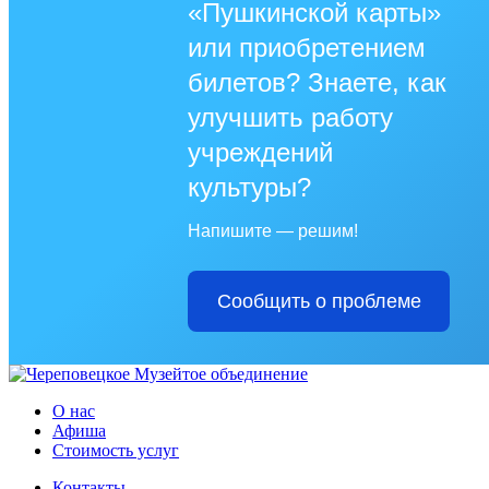
«Пушкинской карты»
или приобретением
билетов? Знаете, как
улучшить работу
учреждений
культуры?
Напишите — решим!
Сообщить о проблеме
О нас
Афиша
Стоимость услуг
Контакты